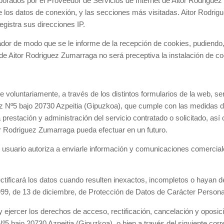
laborados por el Proveedor de Servicios de Internet de Aitor Rodrigu
de los datos de conexión, y las secciones más visitadas. Aitor Rodri
egistra sus direcciones IP.
gador de modo que se le informe de la recepción de cookies, pudiendo,
 de Aitor Rodriguez Zumarraga no será preceptiva la instalación de co
e voluntariamente, a través de los distintos formularios de la web, ser
z Nº5 bajo 20730 Azpeitia (Gipuzkoa), que cumple con las medidas d
a prestación y administración del servicio contratado o solicitado, así
r Rodriguez Zumarraga pueda efectuar en un futuro.
 usuario autoriza a enviarle información y comunicaciones comerciales
ificará los datos cuando resulten inexactos, incompletos o hayan de
999, de 13 de diciembre, de Protección de Datos de Carácter Persona
 ejercer los derechos de acceso, rectificación, cancelación y oposici
º5 bajo 20730 Azpeitia (Gipuzkoa), o bien a través del siguiente corr