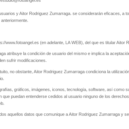
 estudio@fotoangel.es
usuarios y Aitor Rodriguez Zumarraga. se considerarán eficaces, a to
s anteriormente.
ttps://www.fotoangel.es (en adelante, LA WEB), del que es titular Aito
a atribuye la condición de usuario del mismo e implica la aceptació
en sufrir modificaciones.
tuito, no obstante, Aitor Rodriguez Zumarraga condiciona la utilizaci
io.
ografías, gráficos, imágenes, iconos, tecnología, software, así como 
n que puedan entenderse cedidos al usuario ninguno de los derechos
eb.
 todos aquellos datos que comunique a Aitor Rodriguez Zumarraga y s