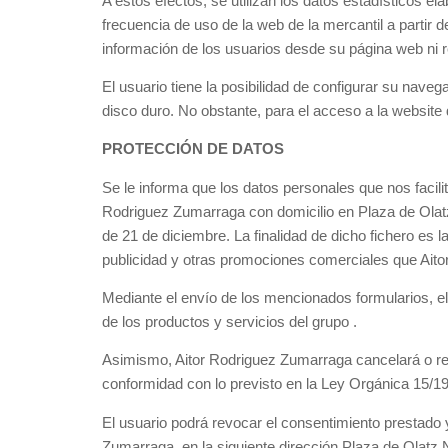
A estos efectos, se utilizan los datos estadísticos e
frecuencia de uso de la web de la mercantil a partir 
información de los usuarios desde su página web ni r
El usuario tiene la posibilidad de configurar su nave
disco duro. No obstante, para el acceso a la website
PROTECCIÓN DE DATOS
Se le informa que los datos personales que nos facilit
Rodriguez Zumarraga con domicilio en Plaza de Olat
de 21 de diciembre. La finalidad de dicho fichero es l
publicidad y otras promociones comerciales que Aito
Mediante el envío de los mencionados formularios, el
de los productos y servicios del grupo .
Asimismo, Aitor Rodriguez Zumarraga cancelará o rect
conformidad con lo previsto en la Ley Orgánica 15/1
El usuario podrá revocar el consentimiento prestado y
Zumarraga, en la siguiente dirección Plaza de Olatz N