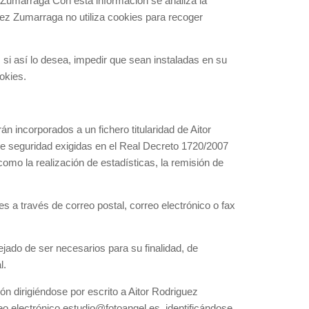
ez Zumarraga Con esta información se analiza la
guez Zumarraga no utiliza cookies para recoger
 si así lo desea, impedir que sean instaladas en su
okies.
án incorporados a un fichero titularidad de Aitor
e seguridad exigidas en el Real Decreto 1720/2007
 como la realización de estadísticas, la remisión de
 a través de correo postal, correo electrónico o fax
jado de ser necesarios para su finalidad, de
l.
ón dirigiéndose por escrito a Aitor Rodriguez
eo electrónico estudio@fotoangel.es, identificándose