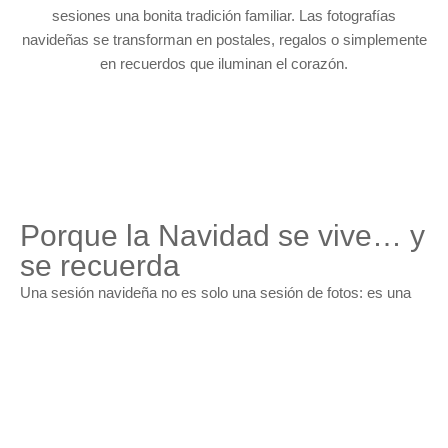
sesiones una bonita tradición familiar. Las fotografías
navideñas se transforman en postales, regalos o simplemente
en recuerdos que iluminan el corazón.
Porque la Navidad se vive… y
se recuerda
Una sesión navideña no es solo una sesión de fotos: es una
experiencia para compartir en familia. Es tiempo de abrazos,
risas y complicidad. Es una pausa en medio del ritmo diario
para conectar y guardar para siempre lo que de verdad
importa.
Con mimo y calidez, te ofrezco imágenes que transmiten toda