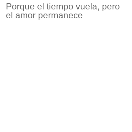
Porque el tiempo vuela, pero
el amor permanece
Las sesiones familiares no se tratan de buscar la imagen
perfecta, sino de capturar lo que os hace únicos: las
dinámicas, las miradas que solo entendéis vosotros, la forma
en que os reís cuando estáis juntos.
Es una experiencia pensada para que todos —niños, padres,
incluso abuelos— se sientan cómodos y disfrutéis sin presión.
El resultado: imágenes sinceras que reflejan quiénes sois
como familia, y que con el tiempo se convertirán en vuestro
pequeño tesoro.